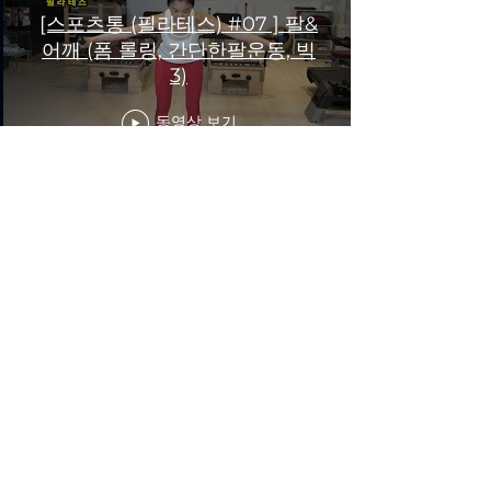
[스포츠통 (필라테스) #07 ] 팔&
어깨 (폼 롤링, 간단한팔운동, 빅
3)
동영상 보기
[스포츠통 (필라테스) #09 ] 허벅
지 & 종아리 라인 (발목운동, 발
목스트레칭, 폼롤러스트레칭)
동영상 보기
주)에스티엔방송
대표 : 이 원 재
​사업자등록번호 :
114-87-25596