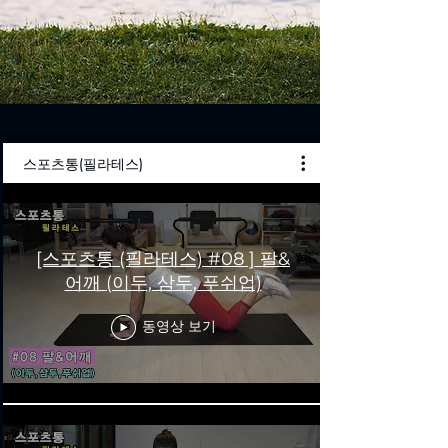
스포츠통(필라테스)
[스포츠통 (필라테스) #08 ] 팔&
어깨 (이두, 삼두, 푸쉬업)
동영상 보기