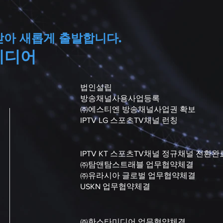
받아 새롭게 출발합니다.
미디어
법인설립
방송채널사용사업등록
㈜에스티엔 방송채널사업권 확보
IPTV LG 스포츠TV채널 런칭
IPTV KT 스포츠TV채널 정규채널 전환완
㈜탐앤탐스트래블 업무협약체결
㈜유라시아 글로벌 업무협약체결
USKN 업무협약체결
㈜한스타미디어 업무협약체결